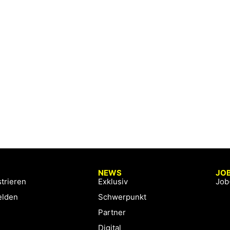
NEWS
JO
trieren
Exklusiv
Job
lden
Schwerpunkt
Partner
Digital