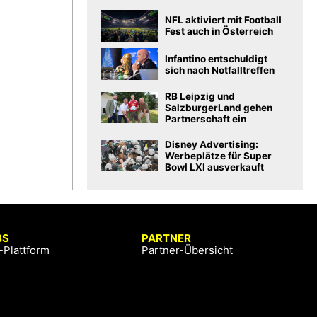
NFL aktiviert mit Football
Fest auch in Österreich
Infantino entschuldigt
sich nach Notfalltreffen
RB Leipzig und
SalzburgerLand gehen
Partnerschaft ein
Disney Advertising:
Werbeplätze für Super
Bowl LXI ausverkauft
BS
PARTNER
-Plattform
Partner-Übersicht