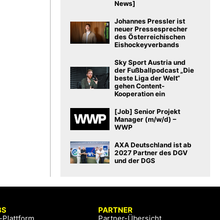
News]
Johannes Pressler ist
neuer Pressesprecher
des Österreichischen
Eishockeyverbands
Sky Sport Austria und
der Fußballpodcast „Die
beste Liga der Welt“
gehen Content-
Kooperation ein
[Job] Senior Projekt
Manager (m/w/d) –
WWP
AXA Deutschland ist ab
2027 Partner des DGV
und der DGS
BS
PARTNER
-Plattform
Partner-Übersicht