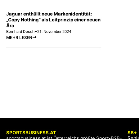
Jaguar enthüllt neue Markenidentität:
„Copy Nothing“ als Leitprinzip einer neuen
Ära
Bernhard Desch
–
21. November 2024
MEHR LESEN
SPORTSBUSINESS.AT
SB+
Regis
sportsbusiness.at ist Österreichs größte Sport-B2B-