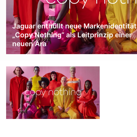
Jaguar enthüllt neue Markenidentität
„Copy Nothing“ als Leitprinzip einer
neuen Ära