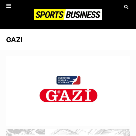
GAZI
Gazi wird neuer Hauptsponsor der
European League of Football