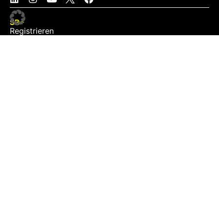
SB+
Registrieren
Anmelden
NEWS
Exklusiv
Schwerpunkt
Partner
Digital
Events
Infrastruktur
Sponsoring
Tourismus
JOBS
Job-Plattform