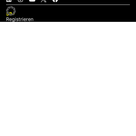
SB+
Registrieren
Anmelden
NEWS
Exklusiv
Schwerpunkt
Partner
Digital
Events
Infrastruktur
Sponsoring
Tourismus
JOBS
Job-Plattform