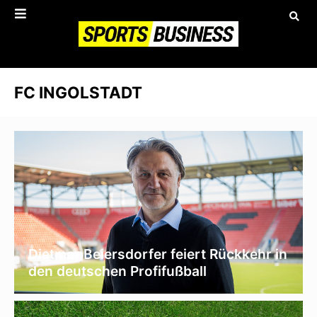
FC INGOLSTADT
Dietmar Beiersdorfer feiert Rückkehr in
den deutschen Profifußball