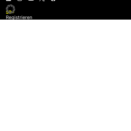
SB+
Registrieren
Anmelden
NEWS
Exklusiv
Schwerpunkt
Partner
Digital
Events
Infrastruktur
Sponsoring
Tourismus
JOBS
Job-Plattform