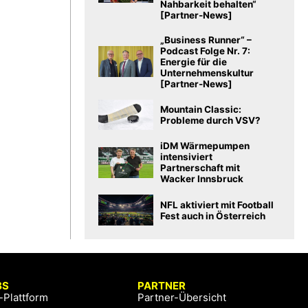
Nahbarkeit behalten“
[Partner-News]
„Business Runner“ –
Podcast Folge Nr. 7:
Energie für die
Unternehmenskultur
[Partner-News]
Mountain Classic:
Probleme durch VSV?
iDM Wärmepumpen
intensiviert
Partnerschaft mit
Wacker Innsbruck
NFL aktiviert mit Football
Fest auch in Österreich
BS
PARTNER
-Plattform
Partner-Übersicht