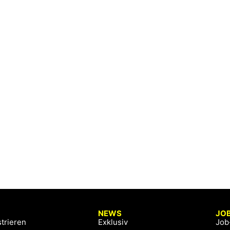
NEWS
JO
trieren
Exklusiv
Job