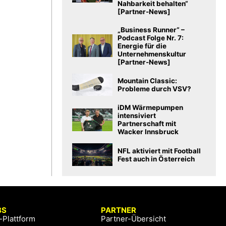
Nahbarkeit behalten“
[Partner-News]
„Business Runner“ –
Podcast Folge Nr. 7:
Energie für die
Unternehmenskultur
[Partner-News]
Mountain Classic:
Probleme durch VSV?
iDM Wärmepumpen
intensiviert
Partnerschaft mit
Wacker Innsbruck
NFL aktiviert mit Football
Fest auch in Österreich
BS
PARTNER
-Plattform
Partner-Übersicht