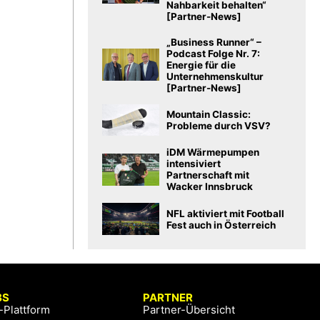
Nahbarkeit behalten“
[Partner-News]
„Business Runner“ –
Podcast Folge Nr. 7:
Energie für die
Unternehmenskultur
[Partner-News]
Mountain Classic:
Probleme durch VSV?
iDM Wärmepumpen
intensiviert
Partnerschaft mit
Wacker Innsbruck
NFL aktiviert mit Football
Fest auch in Österreich
BS
PARTNER
-Plattform
Partner-Übersicht