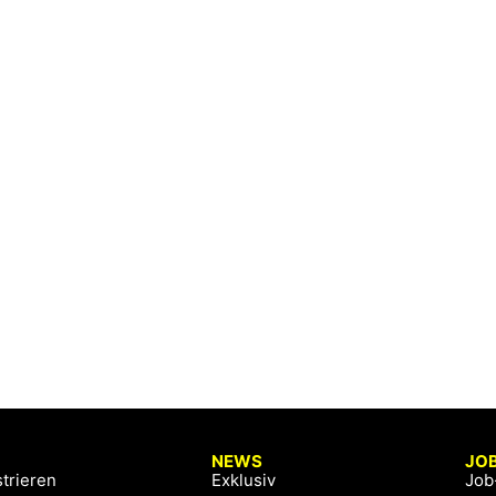
NEWS
JO
trieren
Exklusiv
Job