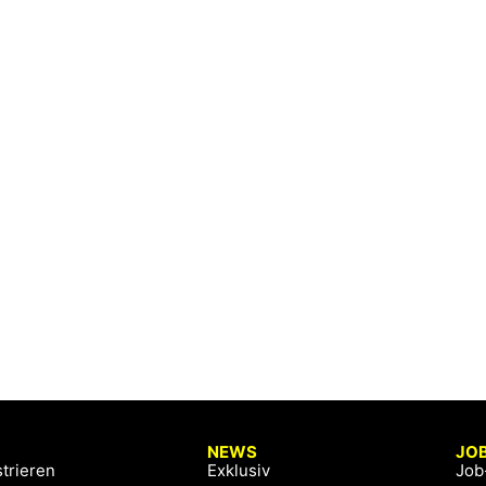
NEWS
JO
trieren
Exklusiv
Job