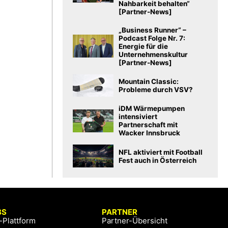
Nahbarkeit behalten“
[Partner-News]
„Business Runner“ –
Podcast Folge Nr. 7:
Energie für die
Unternehmenskultur
[Partner-News]
Mountain Classic:
Probleme durch VSV?
iDM Wärmepumpen
intensiviert
Partnerschaft mit
Wacker Innsbruck
NFL aktiviert mit Football
Fest auch in Österreich
BS
PARTNER
-Plattform
Partner-Übersicht