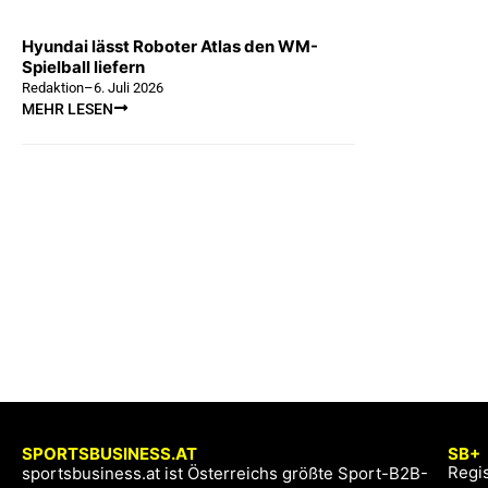
Hyundai lässt Roboter Atlas den WM-
Spielball liefern
Redaktion
–
6. Juli 2026
MEHR LESEN
SPORTSBUSINESS.AT
SB+
Regis
sportsbusiness.at ist Österreichs größte Sport-B2B-