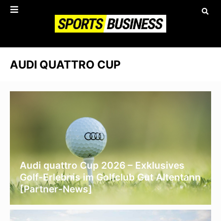
AUDI QUATTRO CUP
Audi quattro Cup 2026 – Exklusives
Golf-Erlebnis im Golfclub Gut Altentann
[Partner-News]