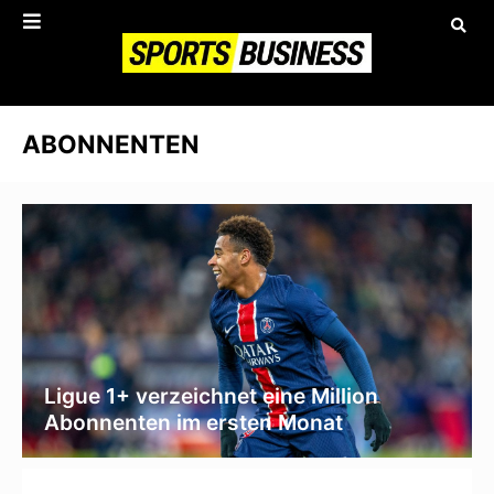
ABONNENTEN
Ligue 1+ verzeichnet eine Million
Abonnenten im ersten Monat