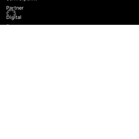
Partner
Digital
Events
Infrastruktur
Sponsoring
Tourismus
JOBS
Job-Plattform
PARTNER
Partner-Übersicht
Kontakt
Impressum & Datenschutz
© Copyright 2026 sportsbusiness.at