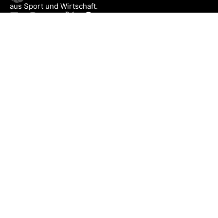
aus Sport und Wirtschaft.
SB+
Registrieren
Anmelden
NEWS
Exklusiv
Schwerpunkt
Partner
Digital
Events
Infrastruktur
Sponsoring
Tourismus
JOBS