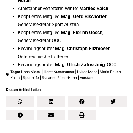
Hutter
Athlet:innenvertreterin Winter
Marlies Raich
Kooptiertes Mitglied
Mag. Gerd Bischofter
,
Generalsekretär Sport Austria
Kooptiertes Mitglied
Mag. Florian Gosch
,
Generalsekretär ÖOC
Rechnungsprüfer
Mag. Christoph Filzmoser
,
Österreichische Lotterien
Rechnungsprüfer
Mag. Ulrich Zafoschnig
, ÖOC
Tags:
Hans Niessl
|
Horst Nussbaumer
|
Lukas Mähr
|
Maria Rauch-
Kallat
|
Sporthilfe
|
Susanne Riess-Hahn
|
Vorstand
Diesen Artikel teilen