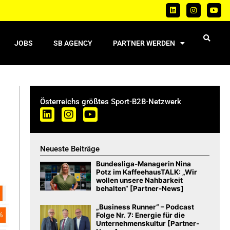
JOBS
SB AGENCY
PARTNER WERDEN
Österreichs größtes Sport-B2B-Netzwerk
Neueste Beiträge
Bundesliga-Managerin Nina
Potz im KaffeehausTALK: „Wir
wollen unsere Nahbarkeit
behalten“ [Partner-News]
„Business Runner“ – Podcast
Folge Nr. 7: Energie für die
Unternehmenskultur [Partner-