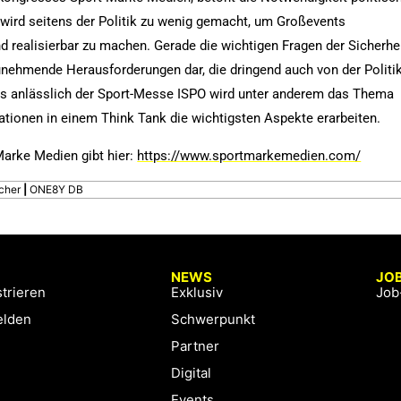
 wird seitens der Politik zu wenig gemacht, um Großevents
 realisierbar zu machen. Gerade die wichtigen Fragen der Sicherhe
zunehmende Herausforderungen dar, die dringend auch von der Politi
s anlässlich der Sport-Messe ISPO wird unter anderem das Thema
tionen in einem Think Tank die wichtigsten Aspekte erarbeiten.
arke Medien gibt hier:
https://www.sportmarkemedien.com/
cher
|
ONE8Y DB
NEWS
JO
trieren
Exklusiv
Job
lden
Schwerpunkt
Partner
Digital
Events