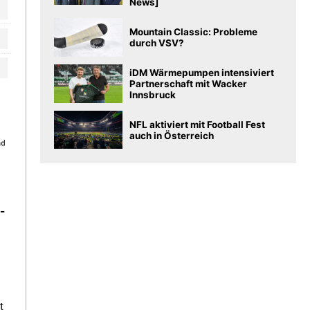
News]
Mountain Classic: Probleme
durch VSV?
iDM Wärmepumpen intensiviert
Partnerschaft mit Wacker
Innsbruck
NFL aktiviert mit Football Fest
auch in Österreich
-
t