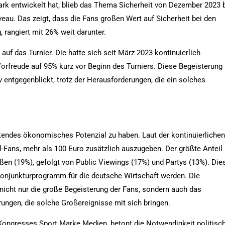
ark entwickelt hat, blieb das Thema Sicherheit von Dezember 2023 
eau. Das zeigt, dass die Fans großen Wert auf Sicherheit bei den
, rangiert mit 26% weit darunter.
uf das Turnier. Die hatte sich seit März 2023 kontinuierlich
Vorfreude auf 95% kurz vor Beginn des Turniers. Diese Begeisterung
v entgegenblickt, trotz der Herausforderungen, die ein solches
endes ökonomisches Potenzial zu haben. Laut der kontinuierliche
Fans, mehr als 100 Euro zusätzlich auszugeben. Der größte Anteil
ßen (19%), gefolgt von Public Viewings (17%) und Partys (13%). Die
Konjunkturprogramm für die deutsche Wirtschaft werden. Die
icht nur die große Begeisterung der Fans, sondern auch das
ngen, die solche Großereignisse mit sich bringen.
Kongresses Sport Marke Medien, betont die Notwendigkeit politisc