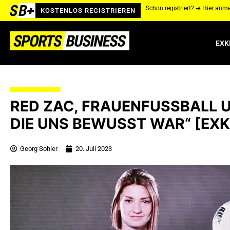
Schon registriert? ➔ Hier anm
KOSTENLOS REGISTRIEREN
EXK
RED ZAC, FRAUENFUSSBALL U
IE UNS BEWUSST WAR“ [EXKL
Georg Sohler
20. Juli 2023