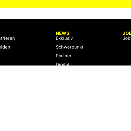
NEWS
JO
trieren
Exklusiv
Job
lden
Schwerpunkt
Partner
Digital
Events
Infrastruktur
Sponsoring
Tourismus