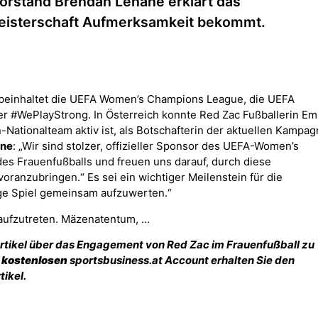
Vorstand Brendan Lenane erklärt das
eisterschaft Aufmerksamkeit bekommt.
p beinhaltet die UEFA Women’s Champions League, die UEFA
#WePlayStrong. In Österreich konnte Red Zac Fußballerin Emi
ationalteam aktiv ist, als Botschafterin der aktuellen Kampa
ane
: „Wir sind stolzer, offizieller Sponsor des UEFA-Women’s
des Frauenfußballs und freuen uns darauf, durch diese
oranzubringen.“ Es sei ein wichtiger Meilenstein für die
ige Spiel gemeinsam aufzuwerten.“
aufzutreten. Mäzenatentum, ...
Artikel über das Engagement von Red Zac im Frauenfußball zu
m
kostenlosen
sportsbusiness.at Account erhalten Sie den
tikel.