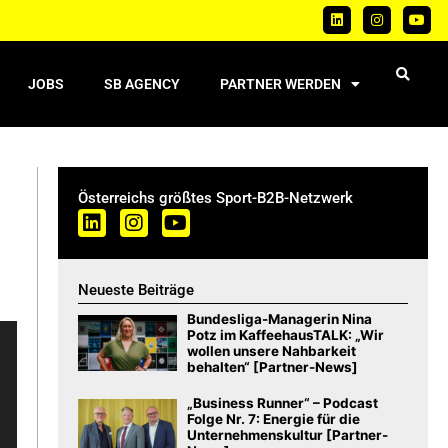
JOBS
SB AGENCY
PARTNER WERDEN
Österreichs größtes Sport-B2B-Netzwerk
Neueste Beiträge
Bundesliga-Managerin Nina
Potz im KaffeehausTALK: „Wir
wollen unsere Nahbarkeit
behalten“ [Partner-News]
„Business Runner“ – Podcast
Folge Nr. 7: Energie für die
Unternehmenskultur [Partner-