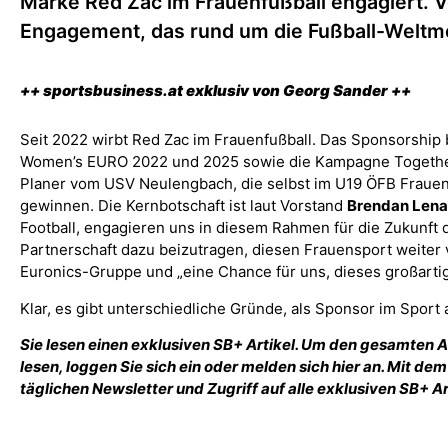
Marke Red Zac im Frauenfußball engagiert. 
Engagement, das rund um die Fußball-Weltm
++ sportsbusiness.at exklusiv von Georg Sander ++
Seit 2022 wirbt Red Zac im Frauenfußball. Das Sponsorshi
Women’s EURO 2022 und 2025 sowie die Kampagne Together 
Planer vom USV Neulengbach, die selbst im U19 ÖFB Frauen-N
gewinnen. Die Kernbotschaft ist laut Vorstand
Brendan Len
Football, engagieren uns in diesem Rahmen für die Zukunft 
Partnerschaft dazu beizutragen, diesen Frauensport weiter v
Euronics-Gruppe und „eine Chance für uns, dieses großart
Klar, es gibt unterschiedliche Gründe, als Sponsor im Sport 
Sie lesen einen exklusiven SB+ Artikel. Um den gesamten 
lesen, loggen Sie sich ein oder melden sich hier an. Mit de
täglichen Newsletter und Zugriff auf alle exklusiven SB+ Ar