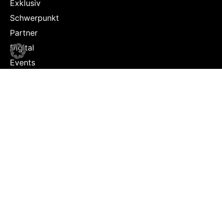
Exklusiv
Schwerpunkt
Partner
Digital
Events
Infrastruktur
Sponsoring
Tourismus
JOBS
Job-Plattform
PARTNER
Partner-Übersicht
Kontakt
Impressum & Datenschutz