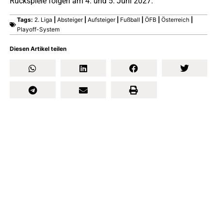
Rückspiele folgen am 4. und 5. Juni 2027.
Tags:
2. Liga
|
Absteiger
|
Aufsteiger
|
Fußball
|
ÖFB
|
Österreich
|
Playoff-System
Diesen Artikel teilen