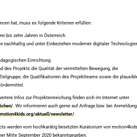
cen hat, muss es folgende Kriterien erfüllen:
rei bis zehn Jahren in Österreich.
se nachhaltig und unter Einbeziehen moderner digitaler Technologie
ädagogischen Einrichtung.
 des Projekts die Qualität der vermittelten Bewegung, die
ielgruppe, die Qualifikationen des Projektteams sowie die plausibl
ördermittel.
eitere Infos zur Projekteinreichung finden sich im Internet unter
ichen/
. Wir informieren auch gerne auf Anfrage bzw. bei Anmeldung
otion4kids.org/aktuell/newsletter/
.
ojects werden vom hochkarätig besetzten Kuratorium von motion4kid
ner Mitte September 2020 bekanntgegeben.