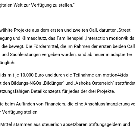
gitalen Welt zur Verfügung zu stellen.“
wählte Projekte
aus dem ersten und zweiten Call, darunter „Street
wegung und Klimaschutz, das Familienspiel „Interaction motion4kids
le, die bewegt. Die Fördermittel, die im Rahmen der ersten beiden Cal
l und Sachleistungen vergeben wurden, sind ab heuer in adaptierter
änglich:
ids mit je 10.000 Euro und durch die Teilnahme am motion4kids-
den Bildungs-NGOs „Bildünger“ und „Ashoka Österreich“ stattfindet
etzungsfähigen Detailkonzepts für jedes der drei Projekte.
te beim Auffinden von Financiers, die eine Anschlussfinanzierung v
 Verfügung stellen.
 Mittel stammen aus steuerlich absetzbaren Stiftungsgeldern und