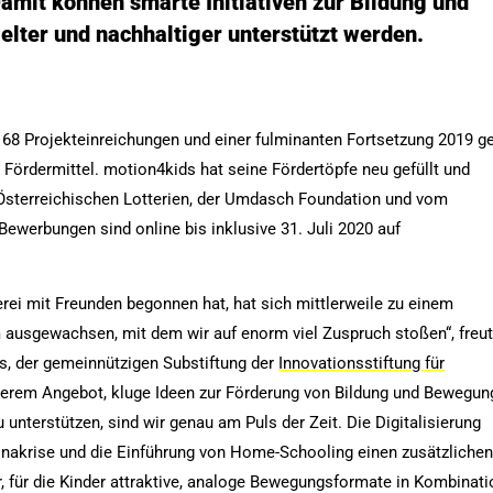
mit können smarte Initiativen zur Bildung und
lter und nachhaltiger unterstützt werden.
68 Projekteinreichungen und einer fulminanten Fortsetzung 2019 g
m Fördermittel. motion4kids hat seine Fördertöpfe neu gefüllt und
Österreichischen Lotterien, der Umdasch Foundation und vom
Bewerbungen sind online bis inklusive 31. Juli 2020 auf
erei mit Freunden begonnen hat, hat sich mittlerweile zu einem
 ausgewachsen, mit dem wir auf enorm viel Zuspruch stoßen“, freu
s, der gemeinnützigen Substiftung der
Innovationsstiftung für
nserem Angebot, kluge Ideen zur Förderung von Bildung und Bewegun
unterstützen, sind wir genau am Puls der Zeit. Die Digitalisierung
ronakrise und die Einführung von Home-Schooling einen zusätzliche
, für die Kinder attraktive, analoge Bewegungsformate in Kombinati