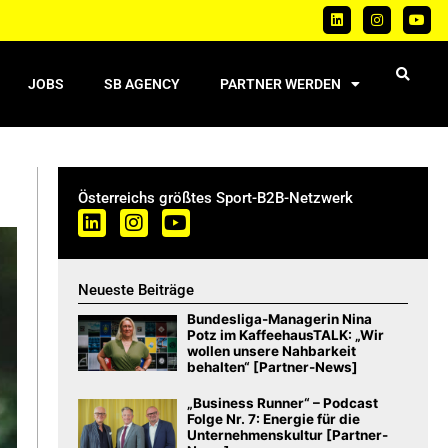
JOBS
SB AGENCY
PARTNER WERDEN
Österreichs größtes Sport-B2B-Netzwerk
Neueste Beiträge
Bundesliga-Managerin Nina
Potz im KaffeehausTALK: „Wir
wollen unsere Nahbarkeit
behalten“ [Partner-News]
„Business Runner“ – Podcast
Folge Nr. 7: Energie für die
Unternehmenskultur [Partner-