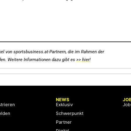
kel von sportsbusiness.at-Partnern, die im Rahmen der
rden. Weitere Informationen dazu gibt es
>> hier
!
NEWS
JO
trieren
Exklusiv
Job
lden
Schwerpunkt
Partner
Digital