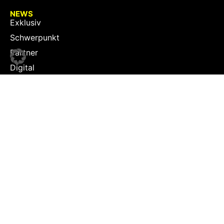
NEWS
Exklusiv
Schwerpunkt
Partner
Digital
Events
Infrastruktur
Sponsoring
Tourismus
JOBS
Job-Plattform
PARTNER
Partner-Übersicht