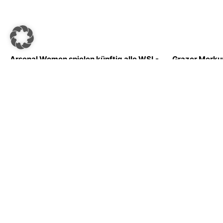
Arsenal Women spielen künftig alle WSL-
Grazer Merku
Heimspiele im Emirates Stadium
Sitzplätze mit
Euro geplant
Redaktion
–
11. Juni 2025
Redaktion
–
9. Jun
MEHR LESEN
MEHR LESEN
<<
1
…
9
10
11
12
13
…
48
>>
SPORTSBUSINESS.AT
SB+
Regis
sportsbusiness.at ist Österreichs größte Sport-B2B-
Community. Lesen Sie täglich die interessantes News
Anme
aus Sport und Wirtschaft.