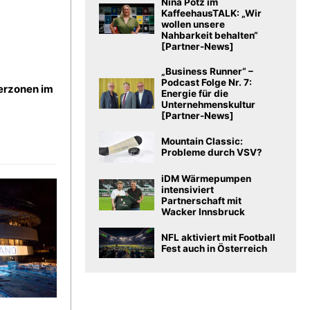
Nina Potz im
KaffeehausTALK: „Wir
wollen unsere
Nahbarkeit behalten“
[Partner-News]
„Business Runner“ –
Podcast Folge Nr. 7:
erzonen im
Energie für die
Unternehmenskultur
[Partner-News]
Mountain Classic:
Probleme durch VSV?
iDM Wärmepumpen
intensiviert
Partnerschaft mit
Wacker Innsbruck
NFL aktiviert mit Football
Fest auch in Österreich