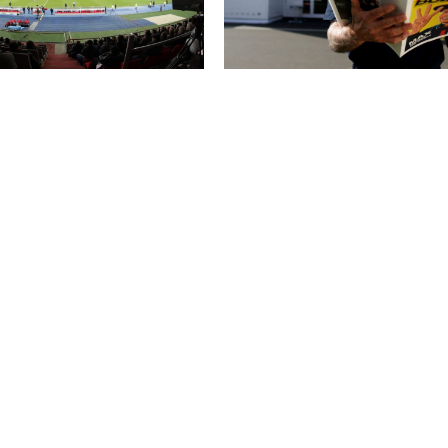
 ÖFB-Länderspiele bekannt
Formel 1: „The Red Bulletin“ er
Mal in acht Tagen
i 2020
Redaktion
–
7. Juli 2020
MEHR LESEN
NEWS
JO