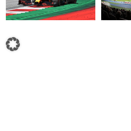
ServusTV und ORF zeigen ab 2021 in
Spielorte für
Kooperation alle Formel 1 Rennen live im
Redaktion
–
7. Jul
Free-TV
MEHR LESEN
Redaktion
–
7. Juli 2020
MEHR LESEN
<<
1
…
186
187
188
189
190
191
>>
SPORTSBUSINESS.AT
SB+