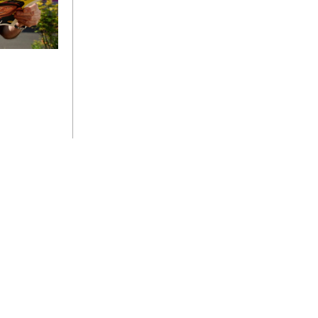
scheint acht
BS
PARTNER