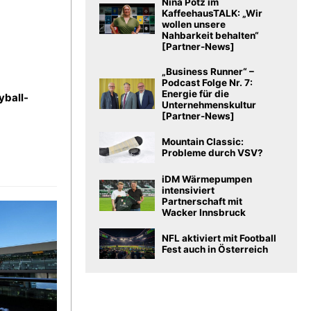
Nina Potz im
KaffeehausTALK: „Wir
wollen unsere
Nahbarkeit behalten“
[Partner-News]
„Business Runner“ –
Podcast Folge Nr. 7:
Energie für die
yball-
Unternehmenskultur
[Partner-News]
Mountain Classic:
Probleme durch VSV?
iDM Wärmepumpen
intensiviert
Partnerschaft mit
Wacker Innsbruck
NFL aktiviert mit Football
Fest auch in Österreich