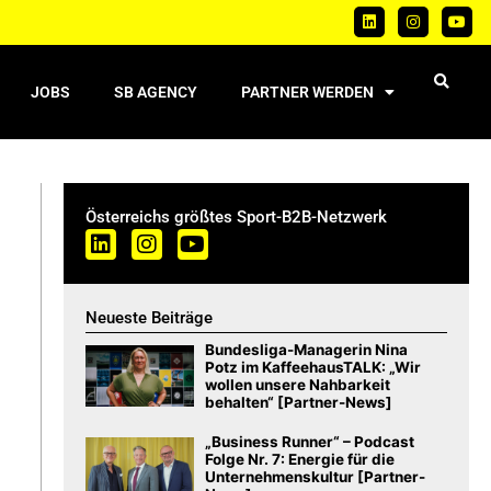
JOBS
SB AGENCY
PARTNER WERDEN
Österreichs größtes Sport-B2B-Netzwerk
Neueste Beiträge
Bundesliga-Managerin Nina
Potz im KaffeehausTALK: „Wir
wollen unsere Nahbarkeit
behalten“ [Partner-News]
„Business Runner“ – Podcast
Folge Nr. 7: Energie für die
Unternehmenskultur [Partner-