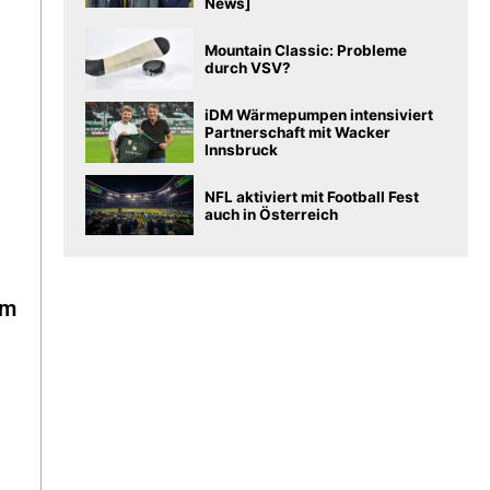
News]
Mountain Classic: Probleme
durch VSV?
iDM Wärmepumpen intensiviert
Partnerschaft mit Wacker
Innsbruck
NFL aktiviert mit Football Fest
auch in Österreich
em