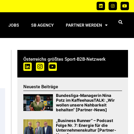
JOBS
SB AGENCY
PARTNER WERDEN
Österreichs größtes Sport-B2B-Netzwerk
Neueste Beiträge
Bundesliga-Managerin Nina
Potz im KaffeehausTALK: „Wir
wollen unsere Nahbarkeit
behalten“ [Partner-News]
„Business Runner“ – Podcast
Folge Nr. 7: Energie für die
Unternehmenskultur [Partner-