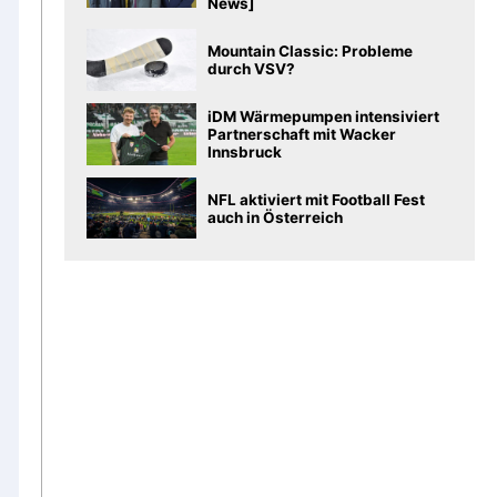
News]
Mountain Classic: Probleme
durch VSV?
iDM Wärmepumpen intensiviert
Partnerschaft mit Wacker
Innsbruck
NFL aktiviert mit Football Fest
auch in Österreich