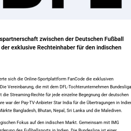
spartnerschaft zwischen der Deutschen Fußball
der exklusive Rechteinhaber für den indischen
rte sich die Online-Sportplattform FanCode die exklusiven
. Die Vereinbarung, die mit dem DFL-Tochterunternehmen Bundeslig
t die Streaming-Rechte für jede einzelne Begegnung der deutschen
re war der Pay-TV-Anbieter Star India für die Übertragungen in Indie
 Märkte Bangladesh, Bhutan, Nepal, Sri Lanka und die Malediven.
ategischen Fokus auf den indischen Markt. Gemeinsam mit IMG
rderung des Fußballsports in Indien. Die Bundesliga ist einer