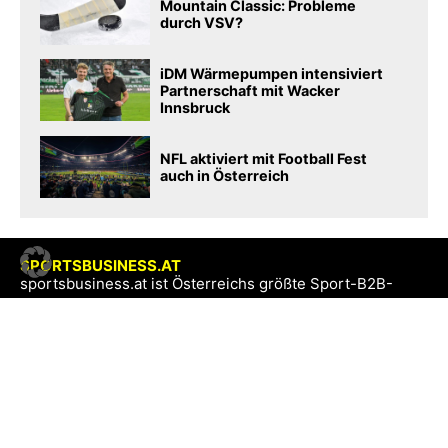
Mountain Classic: Probleme
durch VSV?
iDM Wärmepumpen intensiviert
Partnerschaft mit Wacker
Innsbruck
NFL aktiviert mit Football Fest
auch in Österreich
SPORTSBUSINESS.AT
sportsbusiness.at ist Österreichs größte Sport-B2B-
Community. Lesen Sie täglich die interessantes News
aus Sport und Wirtschaft.
SB+
Registrieren
Anmelden