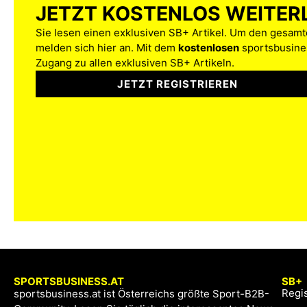
JETZT KOSTENLOS WEITER
Sie lesen einen exklusiven SB+ Artikel. Um den gesamte
melden sich hier an. Mit dem
kostenlosen
sportsbusines
Zugang zu allen exklusiven SB+ Artikeln.
JETZT REGISTRIEREN
SPORTSBUSINESS.AT
SB+
Regis
sportsbusiness.at ist Österreichs größte Sport-B2B-