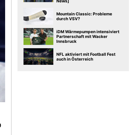
News]
Mountain Classic: Probleme
durch VSV?
iDM Wärmepumpen intensiviert
Partnerschaft mit Wacker
Innsbruck
NFL aktiviert mit Football Fest
auch in Österreich
0