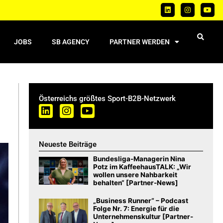
JOBS
SB AGENCY
PARTNER WERDEN
Österreichs größtes Sport-B2B-Netzwerk
Neueste Beiträge
Bundesliga-Managerin Nina
Potz im KaffeehausTALK: „Wir
wollen unsere Nahbarkeit
behalten“ [Partner-News]
„Business Runner“ – Podcast
Folge Nr. 7: Energie für die
Unternehmenskultur [Partner-