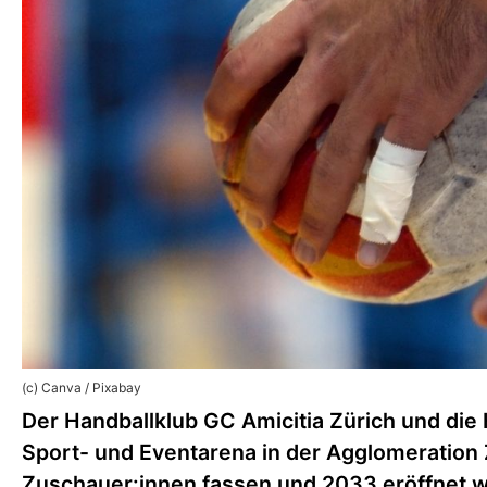
(c) Canva / Pixabay
Der Handballklub GC Amicitia Zürich und di
Sport- und Eventarena in der Agglomeration 
Zuschauer:innen fassen und 2033 eröffnet 