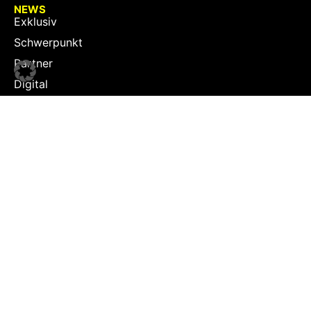
NEWS
Exklusiv
Schwerpunkt
Partner
Digital
Events
Infrastruktur
Sponsoring
Tourismus
JOBS
Job-Plattform
PARTNER
Partner-Übersicht
Kontakt
Impressum & Datenschutz