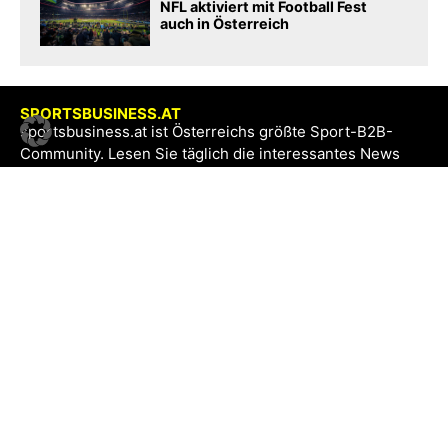
NFL aktiviert mit Football Fest
auch in Österreich
SPORTSBUSINESS.AT
sportsbusiness.at ist Österreichs größte Sport-B2B-
Community. Lesen Sie täglich die interessantes News
aus Sport und Wirtschaft.
SB+
Registrieren
Anmelden
NEWS
Exklusiv
Schwerpunkt
Partner
Digital