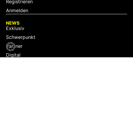
Registrieren
Anmelden
NEWS
Exklusiv
Schwerpunkt
Partner
Digital
Events
Infrastruktur
Sponsoring
Tourismus
JOBS
Job-Plattform
PARTNER
Partner-Übersicht