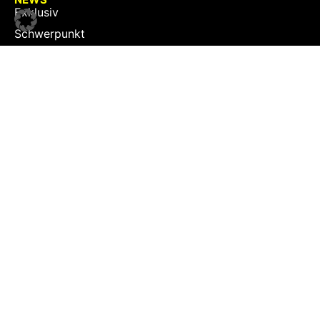
Exklusiv
Schwerpunkt
Partner
Digital
Events
Infrastruktur
Sponsoring
Tourismus
JOBS
Job-Plattform
PARTNER
Partner-Übersicht
Kontakt
Impressum & Datenschutz