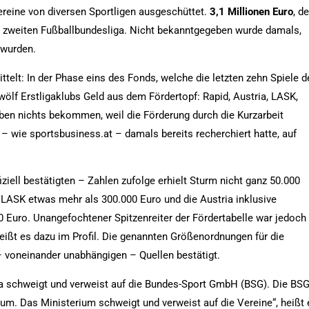
ereine von diversen Sportligen ausgeschüttet.
3,1 Millionen Euro
, de
nd zweiten Fußballbundesliga. Nicht bekanntgegeben wurde damals,
 wurden.
ttelt: In der Phase eins des Fonds, welche die letzten zehn Spiele d
ölf Erstligaklubs Geld aus dem Fördertopf: Rapid, Austria, LASK,
ben nichts bekommen, weil die Förderung durch die Kurzarbeit
– wie sportsbusiness.at – damals bereits recherchiert hatte, auf
ziell bestätigten – Zahlen zufolge erhielt Sturm nicht ganz 50.000
 LASK etwas mehr als 300.000 Euro und die Austria inklusive
0 Euro. Unangefochtener Spitzenreiter der Fördertabelle war jedoch
heißt es dazu im Profil. Die genannten Größenordnungen für die
– voneinander unabhängigen – Quellen bestätigt.
liga schweigt und verweist auf die Bundes-Sport GmbH (BSG). Die BS
um. Das Ministerium schweigt und verweist auf die Vereine“, heißt 