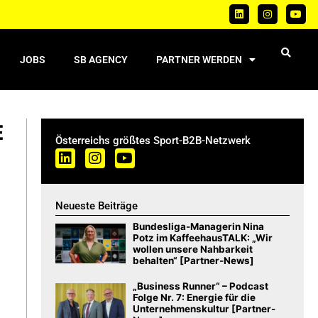
JOBS
SB AGENCY
PARTNER WERDEN
E
Österreichs größtes Sport-B2B-Netzwerk
Neueste Beiträge
Bundesliga-Managerin Nina
Potz im KaffeehausTALK: „Wir
wollen unsere Nahbarkeit
behalten“ [Partner-News]
„Business Runner“ – Podcast
Folge Nr. 7: Energie für die
Unternehmenskultur [Partner-