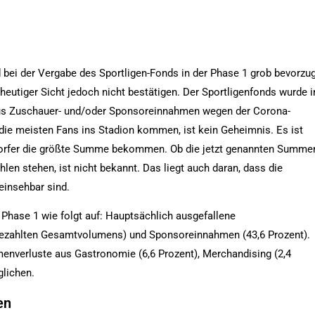
id bei der Vergabe des Sportligen-Fonds in der Phase 1 grob bevorzu
 heutiger Sicht jedoch nicht bestätigen. Der Sportligenfonds wurde i
aus Zuschauer- und/oder Sponsoreinnahmen wegen der Corona-
 die meisten Fans ins Stadion kommen, ist kein Geheimnis. Es ist
ldorfer die größte Summe bekommen. Ob die jetzt genannten Summe
len stehen, ist nicht bekannt. Das liegt auch daran, dass die
 einsehbar sind.
 Phase 1 wie folgt auf: Hauptsächlich ausgefallene
ezahlten Gesamtvolumens) und Sponsoreinnahmen (43,6 Prozent).
nverluste aus Gastronomie (6,6 Prozent), Merchandising (2,4
glichen.
en