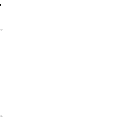
r
er
G
es