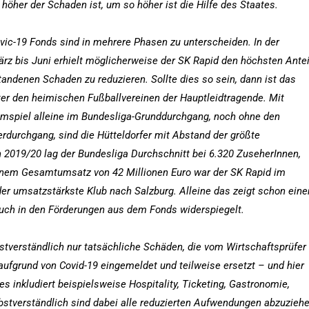
je höher der Schaden ist, um so höher ist die Hilfe des Staates.
ic-19 Fonds sind in mehrere Phasen zu unterscheiden. In der
ärz bis Juni erhielt möglicherweise der SK Rapid den höchsten Antei
andenen Schaden zu reduzieren. Sollte dies so sein, dann ist das
nter den heimischen Fußballvereinen der Hauptleidtragende. Mit
imspiel alleine im Bundesliga-Grunddurchgang, noch ohne den
rdurchgang, sind die Hütteldorfer mit Abstand der größte
 2019/20 lag der Bundesliga Durchschnitt bei 6.320 ZuseherInnen,
einem Gesamtumsatz von 42 Millionen Euro war der SK Rapid im
er umsatzstärkste Klub nach Salzburg. Alleine das zeigt schon eine
 auch in den Förderungen aus dem Fonds widerspiegelt.
stverständlich nur tatsächliche Schäden, die vom Wirtschaftsprüfer
aufgrund von Covid-19 eingemeldet und teilweise ersetzt – und hier
s inkludiert beispielsweise Hospitality, Ticketing, Gastronomie,
bstverständlich sind dabei alle reduzierten Aufwendungen abzuzieh