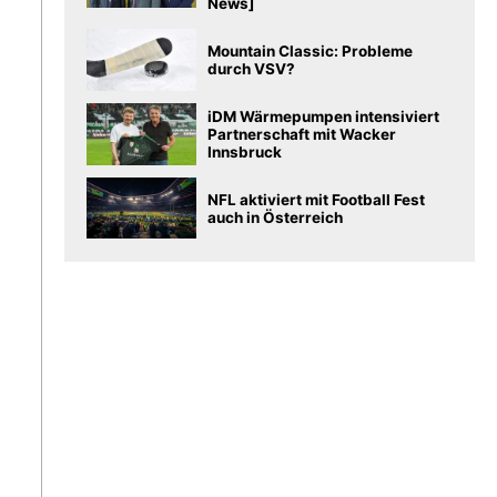
News]
Mountain Classic: Probleme
durch VSV?
iDM Wärmepumpen intensiviert
Partnerschaft mit Wacker
Innsbruck
NFL aktiviert mit Football Fest
auch in Österreich