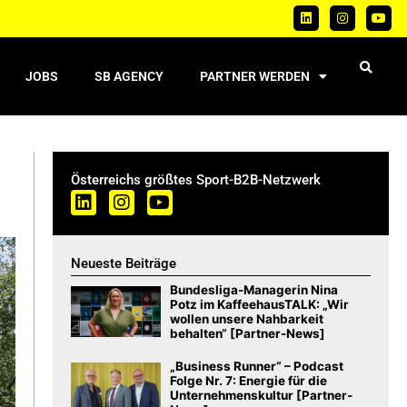
JOBS
SB AGENCY
PARTNER WERDEN
Österreichs größtes Sport-B2B-Netzwerk
Neueste Beiträge
Bundesliga-Managerin Nina
Potz im KaffeehausTALK: „Wir
wollen unsere Nahbarkeit
behalten“ [Partner-News]
„Business Runner“ – Podcast
Folge Nr. 7: Energie für die
Unternehmenskultur [Partner-