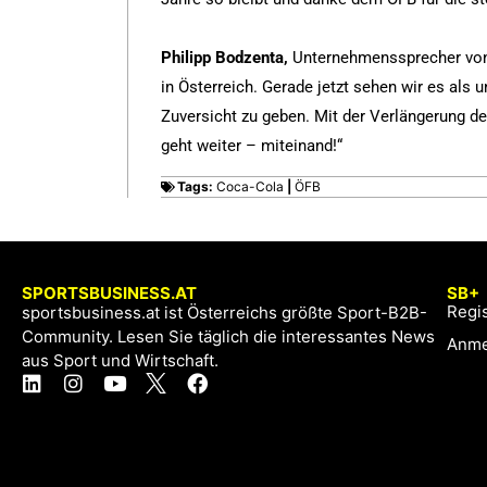
Philipp Bodzenta,
Unternehmenssprecher von C
in Österreich. Gerade jetzt sehen wir es als
Zuversicht zu geben. Mit der Verlängerung de
geht weiter – miteinand!“
Tags:
Coca-Cola
|
ÖFB
SPORTSBUSINESS.AT
SB+
Regis
sportsbusiness.at ist Österreichs größte Sport-B2B-
Community. Lesen Sie täglich die interessantes News
Anme
aus Sport und Wirtschaft.