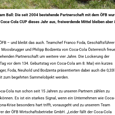
n am Ball: Die seit 2004 bestehende Partnerschaft mit dem ÖFB wu
 Coca-Cola CUP dieses Jahr aus, freiwerdende Mittel bleiben aber
s ÖFB – und bleibt das auch. Teamchef Franco Foda, Geschäftsführer
 Moosbrugger und Philipp Bodzenta von Coca-Cola Österreich freu
tehenden Partnerschaft um weitere vier Jahre. Die Lockerung der
g vor dem 134. Geburtstag von Coca-Cola am 8. Mai) ein kurzes
er, Foda, Neuhold und Bodzenta präsentierten dabei auch die 0,33l
it zum begehrten Sammelobjekt werden.
ca-Cola nun schon seit 15 Jahren zu unseren Partnern zählen zu
zu können. Es ist ein starkes Signal, wenn ein Unternehmen wie Coca-
orona-Krise besonders hart trifft, vorausgeht und zu unserem Team
er der ÖFB Wirtschaftsbetriebe GmbH. „Leider fällt der Coca-Cola