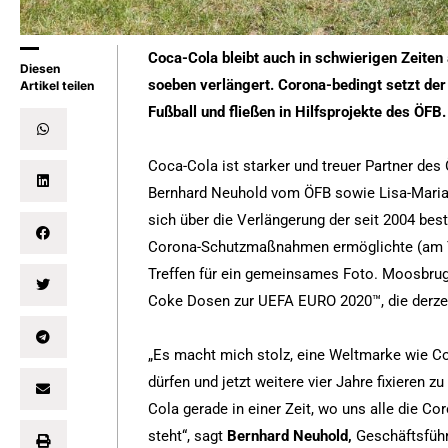
Coca-Cola bleibt auch in schwierigen Zeite
Diesen
soeben verlängert. Corona-bedingt setzt der
Artikel teilen
Fußball und fließen in Hilfsprojekte des ÖFB.
Coca-Cola ist starker und treuer Partner de
Bernhard Neuhold vom ÖFB sowie Lisa-Maria
sich über die Verlängerung der seit 2004 bes
Corona-Schutzmaßnahmen ermöglichte (am Ta
Treffen für ein gemeinsames Foto. Moosbrugg
Coke Dosen zur UEFA EURO 2020™, die derze
„Es macht mich stolz, eine Weltmarke wie Co
dürfen und jetzt weitere vier Jahre fixieren 
Cola gerade in einer Zeit, wo uns alle die C
steht“, sagt
Bernhard Neuhold,
Geschäftsführ