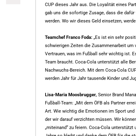
CUP dieses Jahr aus. Die Loyalität eines Pa
gab uns die sofortige Zusage, dass die dafü
werden. Wo wir dieses Geld einsetzen, werden
Teamchef Franco Foda:
„Es ist ein sehr posi
schwierigen Zeiten die Zusammenarbeit um vi
Vertrauen, was im Fußball sehr wichtig ist.
Team braucht. Coca-Cola unterstützt alle Be
Nachwuchs-Bereich. Mit dem Coca-Cola CUP 
werden Jahr für Jahr tausende Kinder und Jug
Lisa-Maria Moosbrugger,
Senior Brand Manag
Fußball-Team: „Mit dem ÖFB als Partner errei
Art. Wie wichtig die Emotionen im Sport und i
der wir darauf verzichten müssen. Wir könne
„miteinand“ zu feiern. Coca-Cola unterstützt 
Jahre so bleibt und danke dem ÖFB für die s