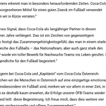
rtners erkennt man in besonders herausfordernden Zeiten. Coca-Col
r vorgesehenen Mittel für einen guten Zweck im Fußball verwendet
 wir in Kürze verraten.“
tives Signal, dass Coca-Cola als langjähriger Partner in diesen
er Jahre verlängert. Das ist ein Zeichen von gegenseitigem
 Es festigt das Zusammengehörigkeitsgefühl, das man in einem stark
reiche des Fußballs – das Nationalteam, aber auch ganz stark den
wurde ein toller Bewerb für Nachwuchs-Teams ins Leben gerufen.
endliche für den Fußball begeistert.“
erin bei Coca-Cola und „Kapitänin“ vom Coca-Cola Österreich-
chen wir die Menschen in Österreich auf eine einzigartige emotiona
nsbesondere im Fußball sind, merken wir vor allem in einer Zeit, in
n es deshalb kaum erwarten, die Erfolge unserer ÖFB-Teams wieder
und teilt diese Begeisterung. Ich freue mich, dass dies weitere vier
tets professionelle und offene Zusammenarbeit.“