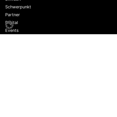
Schwerpunkt
Partner
Digital
Events
Infrastruktur
Sponsoring
Tourismus
JOBS
Job-Plattform
PARTNER
Partner-Übersicht
Kontakt
Impressum & Datenschutz