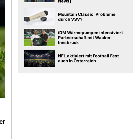
News]
Mountain Classic: Probleme
durch VSV?
iDM Wärmepumpen intensiviert
Partnerschaft mit Wacker
Innsbruck
NFL aktiviert mit Football Fest
auch in Österreich
er