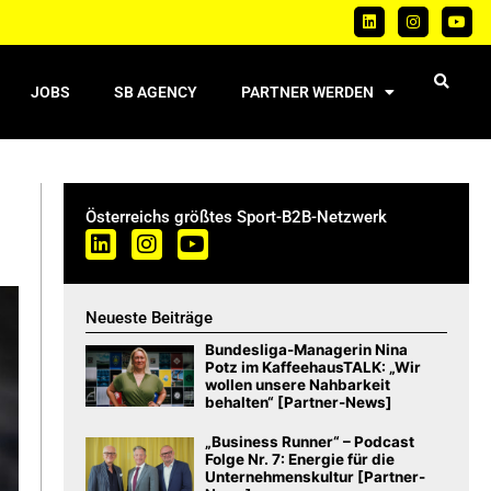
JOBS
SB AGENCY
PARTNER WERDEN
Österreichs größtes Sport-B2B-Netzwerk
Neueste Beiträge
Bundesliga-Managerin Nina
Potz im KaffeehausTALK: „Wir
wollen unsere Nahbarkeit
behalten“ [Partner-News]
„Business Runner“ – Podcast
Folge Nr. 7: Energie für die
Unternehmenskultur [Partner-