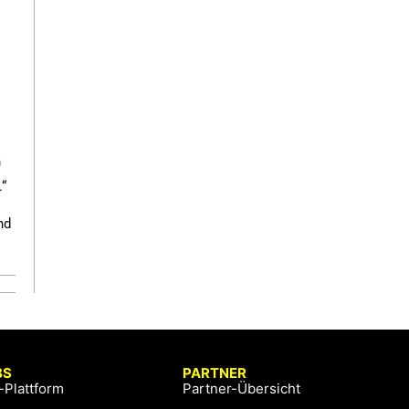
r
n
.“
nd
BS
PARTNER
-Plattform
Partner-Übersicht