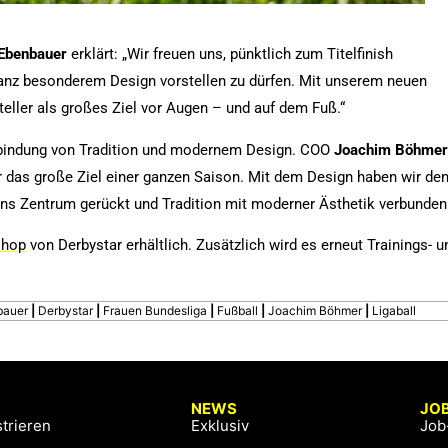
Ebenbauer
erklärt: „Wir freuen uns, pünktlich zum Titelfinish
ganz besonderem Design vorstellen zu dürfen. Mit unserem neuen
teller als großes Ziel vor Augen – und auf dem Fuß.“
rbindung von Tradition und modernem Design. COO
Joachim
Böhme
für das große Ziel einer ganzen Saison. Mit dem Design haben wir de
ins Zentrum gerückt und Tradition mit moderner Ästhetik verbunden
shop
von Derbystar erhältlich. Zusätzlich wird es erneut Trainings- u
bauer
|
Derbystar
|
Frauen Bundesliga
|
Fußball
|
Joachim Böhmer
|
Ligaball
NEWS
JO
trieren
Exklusiv
Job