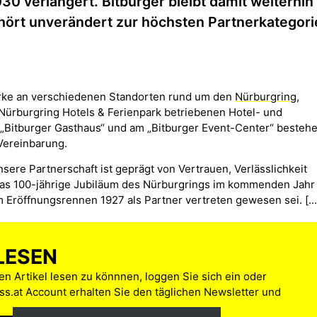
0 verlängert. Bitburger bleibt damit weiterhin
hört unverändert zur höchsten Partnerkategori
arke an verschiedenen Standorten rund um den
Nürburgring
,
 Nürburgring Hotels & Ferienpark betriebenen Hotel- und
Bitburger Gasthaus“ und am „Bitburger Event-Center“ bestehe
Vereinbarung.
nsere Partnerschaft ist geprägt von Vertrauen, Verlässlichkeit
f das 100-jährige Jubiläum des Nürburgrings im kommenden Jahr
 Eröffnungsrennen 1927 als Partner vertreten gewesen sei. [...
LESEN
n Artikel lesen zu könnnen, loggen Sie sich ein oder
s.at Account erhalten Sie den täglichen Newsletter und