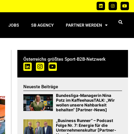
JOBS
SB AGENCY
PARTNER WERDEN
Österreichs größtes Sport-B2B-Netzwerk
Neueste Beiträge
Bundesliga-Managerin Nina
Potz im KaffeehausTALK: „Wir
wollen unsere Nahbarkeit
behalten“ [Partner-News]
„Business Runner“ – Podcast
Folge Nr. 7: Energie für die
Unternehmenskultur [Partner-