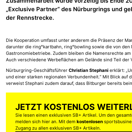
Zusammenarbeit wurde vorzeitig bis Ende 203
„Exclusive Partner“ des Nürburgrings und ge
der Rennstrecke.
Die Kooperation umfasst unter anderem die Präsenz der M
darunter die ring°kartbahn, ring°bowling sowie die von den
Gastronomiebetriebe. Zudem bleiben die Namensrechte am „
Auch verschiedene Werbeflächen am Gelände sind Teil der 
Nürburgring-Geschäftsführer
Christian
Stephani
erklärt: „U
und einer starken regionalen Verbundenheit.“ Mit Blick au
verweist Stephani zudem darauf, dass Bitburger bereits beim
JETZT KOSTENLOS WEITER
Sie lesen einen exklusiven SB+ Artikel. Um den gesamte
melden sich hier an. Mit dem
kostenlosen
sportsbusines
Zugang zu allen exklusiven SB+ Artikeln.