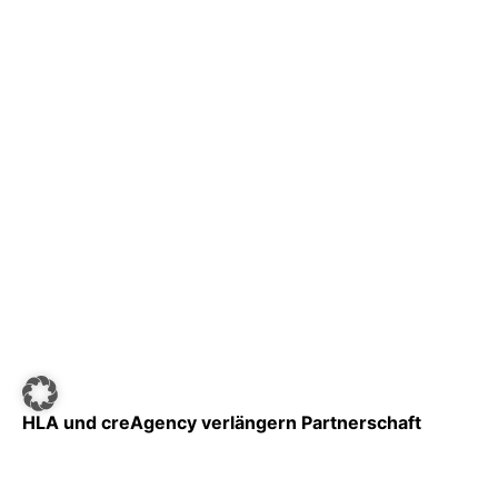
HLA und creAgency verlängern Partnerschaft
[Partner-News]
Handball Liga Austria
–
2. Dezember 2025
MEHR LESEN