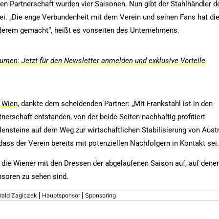
ten Partnerschaft wurden vier Saisonen. Nun gibt der Stahlhändler d
ei. „Die enge Verbundenheit mit dem Verein und seinen Fans hat di
nderem gemacht“, heißt es vonseiten des Unternehmens.
men: Jetzt für den Newsletter anmelden und exklusive Vorteile
a Wien
, dankte dem scheidenden Partner: „Mit Frankstahl ist in den
erschaft entstanden, von der beide Seiten nachhaltig profitiert
nsteine auf dem Weg zur wirtschaftlichen Stabilisierung von Austr
dass der Verein bereits mit potenziellen Nachfolgern in Kontakt sei
n die Wiener mit den Dressen der abgelaufenen Saison auf, auf dene
nsoren zu sehen sind.
rald Zagiczek
|
Hauptsponsor
|
Sponsoring