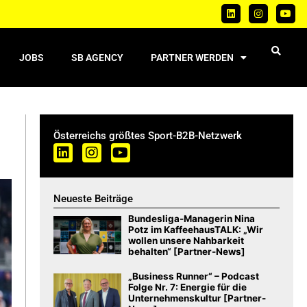
JOBS
SB AGENCY
PARTNER WERDEN
Österreichs größtes Sport-B2B-Netzwerk
Neueste Beiträge
Bundesliga-Managerin Nina
Potz im KaffeehausTALK: „Wir
wollen unsere Nahbarkeit
behalten“ [Partner-News]
„Business Runner“ – Podcast
Folge Nr. 7: Energie für die
Unternehmenskultur [Partner-