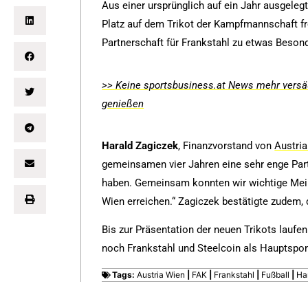
Aus einer ursprünglich auf ein Jahr ausgeleg
Platz auf dem Trikot der Kampfmannschaft fr
Partnerschaft für Frankstahl zu etwas Beso
>> Keine sportsbusiness.at News mehr versäu
genießen
Harald Zagiczek
, Finanzvorstand von
Austri
gemeinsamen vier Jahren eine sehr enge Partn
haben. Gemeinsam konnten wir wichtige Meile
Wien erreichen.“ Zagiczek bestätigte zudem, 
Bis zur Präsentation der neuen Trikots laufe
noch Frankstahl und Steelcoin als Hauptspo
Tags:
Austria Wien
|
FAK
|
Frankstahl
|
Fußball
|
Ha