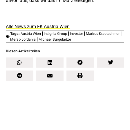
davon aus, dass wir das im März erledigen.“
Alle News zum FK Austria Wien
Tags:
Austria Wien
|
Insignia Group
|
Investor
|
Markus Kraetschmer
|
Merab Jordania
|
Michael Surguladze
Diesen Artikel teilen