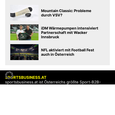
Mountain Classic: Probleme
durch VSV?
iDM Wärmepumpen intensiviert
Partnerschaft mit Wacker
Innsbruck
NFL aktiviert mit Football Fest
auch in Österreich
SPORTSBUSINESS.AT
sportsbusiness.at ist Österreichs größte Sport-B2B-
Community. Lesen Sie täglich die interessantes News
aus Sport und Wirtschaft.
SB+