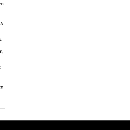
en
SA.
s.
n,
t
en