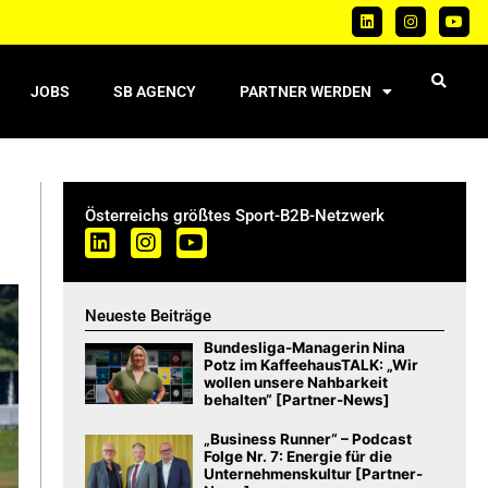
JOBS
SB AGENCY
PARTNER WERDEN
Österreichs größtes Sport-B2B-Netzwerk
Neueste Beiträge
Bundesliga-Managerin Nina
Potz im KaffeehausTALK: „Wir
wollen unsere Nahbarkeit
behalten“ [Partner-News]
„Business Runner“ – Podcast
Folge Nr. 7: Energie für die
Unternehmenskultur [Partner-