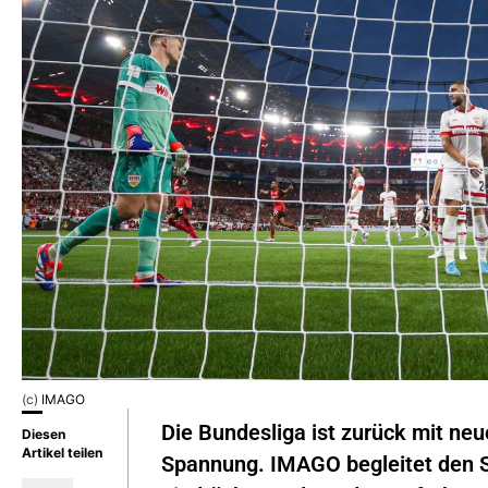
(c)
IMAGO
Die Bundesliga ist zurück mit neu
Diesen
Artikel teilen
Spannung. IMAGO begleitet den Sai