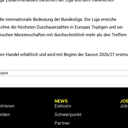
stige Zusammenarbeit zwischen der Liga und dem fränkischen
die internationale Bedeutung der Bundesliga. Die Liga erreiche
eichne die höchsten Zuschauerzahlen in Europas Topligen und sei
ischen Meisterschaften mit durchschnittlich mehr als drei Treffern
 im Handel erhältlich und wird mit Beginn der Saison 2026/27 erstm
fabrik
NEWS
JO
trieren
Exklusiv
Job
lden
Schwerpunkt
Partner