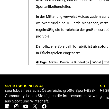
neue Vereinbarung unterstreicht die langfri
Sportartikelhersteller.
In der Mitteilung verweist Adidas zudem auf 
weltweit rund eine Milliarde Menschen, verz
regelmäßig die torreichste der großen europä
pro Spiel.
Der offizielle
Spielball Torfabrik
ist ab sofort
in Pflichtspielen eingesetzt.
Tags:
Adidas
|
Deutsche Bundesliga
|
Fußball
|
Tor
SPORTSBUSINESS.AT
SB+
Regis
sportsbusiness.at ist Österreichs größte Sport-B2B-
Community. Lesen Sie täglich die interessantes News
Anme
aus Sport und Wirtschaft.