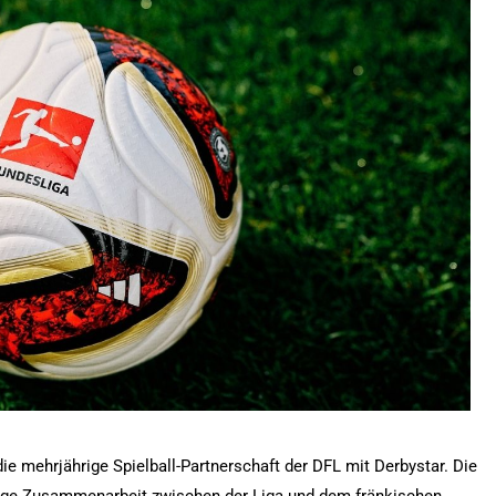
ie mehrjährige Spielball-Partnerschaft der DFL mit Derbystar. Die