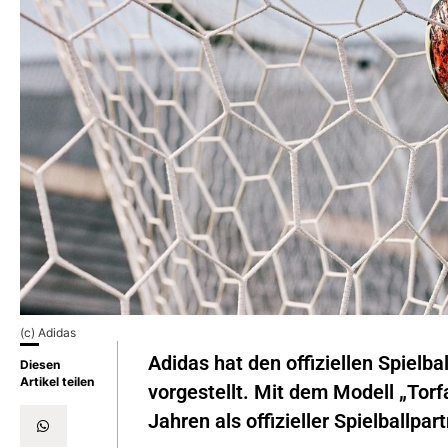
(c) Adidas
Adidas hat den offiziellen Spielb
Diesen
Artikel teilen
vorgestellt. Mit dem Modell „Torfa
Jahren als offizieller Spielballpar